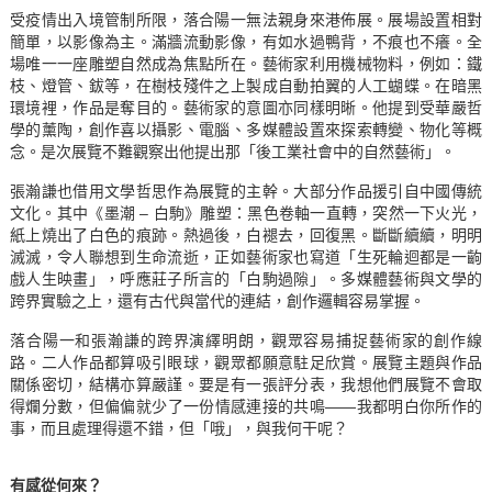
受疫情出入境管制所限，落合陽一無法親身來港佈展。展場設置相對
簡單，以影像為主。滿牆流動影像，有如水過鴨背，不痕也不癢。全
場唯一一座雕塑自然成為焦點所在。藝術家利用機械物料，例如：鐵
枝、燈管、鈸等，在樹枝殘件之上製成自動拍翼的人工蝴蝶。在暗黑
環境裡，作品是奪目的。藝術家的意圖亦同樣明晰。他提到受華嚴哲
學的薰陶，創作喜以攝影、電腦、多媒體設置來探索轉變、物化等概
念。是次展覽不難觀察出他提出那「後工業社會中的自然藝術」。
張瀚謙也借用文學哲思作為展覽的主幹。大部分作品援引自中國傳統
文化。其中《墨潮 – 白駒》雕塑：黑色卷軸一直轉，突然一下火光，
紙上燒出了白色的痕跡。熱過後，白褪去，回復黑。斷斷續續，明明
滅滅，令人聯想到生命流逝，正如藝術家也寫道「生死輪迴都是一齣
戲人生映畫」，呼應莊子所言的「白駒過隙」。多媒體藝術與文學的
跨界實驗之上，還有古代與當代的連結，創作邏輯容易掌握。
落合陽一和張瀚謙的跨界演繹明朗，觀眾容易捕捉藝術家的創作線
路。二人作品都算吸引眼球，觀眾都願意駐足欣賞。展覽主題與作品
關係密切，結構亦算嚴謹。要是有一張評分表，我想他們展覽不會取
得爛分數，但偏偏就少了一份情感連接的共鳴——我都明白你所作的
事，而且處理得還不錯，但「哦」，與我何干呢？
有感從何來？