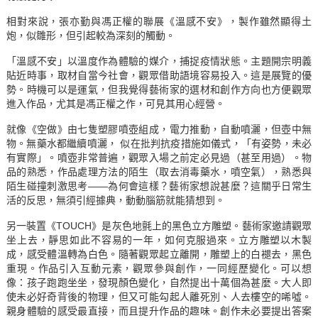
相對來說，張亦勤與馮正權的聯展《溫感不安》，製作雖然顯得土
炮，似雛形，但引起較為深刻的觸動。
「溫感不安」以溫度作為體驗的媒介，捕捉疫情狀態。主題開宗明義
貼近時事，取材自當今社會，觀眾借助語境容易投入。這是展覽的優
勢。時機可以是運氣，但我覺得藝術家的選材和創作方向也方便觀眾
進入作品，尤其是馮正權之作，可見其用心經營。
就像《空做》由七隻塑膠噴壺組成，電力推動，自動噴灑，但壺中無
物。無藥水都繼續噴灑， 似在批判抗疫措施如儀式，「有姿勢，未必
有實際」。噴壺非常普遍，觀眾入場之前定必見過（甚至用過）。物
品的熟悉，作品處理方法的陌生（取去消毒藥水，噴空氣），熟悉與
陌生碰撞刺激思考——為何會這樣？藝術家想說甚麼？這關乎日常生
活的反思，無須引經據典，動動腦筋就能猜想到。
另一裝置《TOUCH》是灰色地氈上的黑色立方雕塑。藝術家邀請觀眾
坐上去，靜思如此不容易的一年，如何克服過來。立方雕塑以木製
成，感受體溫轉為白色。隨著觀眾起立離開，雕塑上的白褪去，黑色
重現。作品引入互動元素，觀眾參與創作，一同經歷變化。可以想
像：孩子跑跑坐坐，發現顏色變化，自然提出十萬個為甚麼。大人即
使未必好奇背後的物理，但又可能勾起人離死別、人去樓空的唏噓。
親身體驗的感受最直接，而且提升作品的趣味。創作未必要提出答案