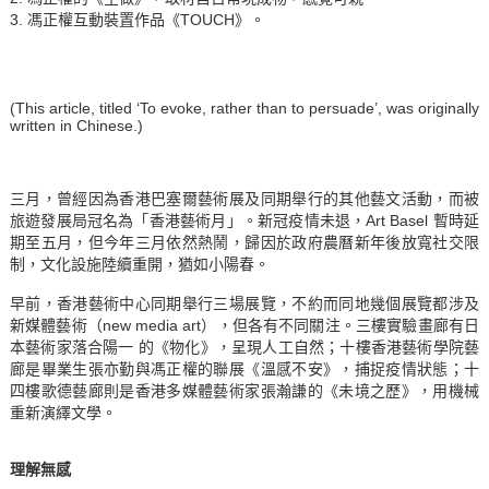
3. 馮正權互動裝置作品《TOUCH》。
(This article, titled ‘To evoke, rather than to persuade’, was originally
written in Chinese.)
三月，曾經因為香港巴塞爾藝術展及同期舉行的其他藝文活動，而被
旅遊發展局冠名為「香港藝術月」。新冠疫情未退，Art Basel 暫時延
期至五月，但今年三月依然熱鬧，歸因於政府農曆新年後放寬社交限
制，文化設施陸續重開，猶如小陽春。
早前，香港藝術中心同期舉行三場展覽，不約而同地幾個展覽都涉及
新媒體藝術（new media art），但各有不同關注。三樓實驗畫廊有日
本藝術家落合陽一 的《物化》，呈現人工自然；十樓香港藝術學院藝
廊是畢業生張亦勤與馮正權的聯展《溫感不安》，捕捉疫情狀態；十
四樓歌德藝廊則是香港多媒體藝術家張瀚謙的《未境之歷》，用機械
重新演繹文學。
理解無感