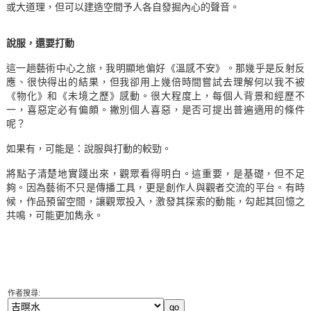
或大道理，但可以建造空間予人各自發掘內心的聲音。
說服，還要打動
這一趟藝術中心之旅，我明顯地偏好《溫感不安》。那幾乎是反射反
應、很快得出的結果，但我卻用上幾倍時間嘗試去理解何以我不被
《物化》和《未境之歷》感動。很大程度上，每個人背景和經歷不
一，喜惡定必有偏頗。撇別個人喜惡，是否可提出普遍適用的條件
呢？
如果有，可能是：說服與打動的較勁。
將點子清楚地實踐出來，觀眾看得明白。這重要，是基礎，但不足
夠。因為藝術不只是傳播工具，更是創作人與觀者交流的平台。有時
候，作品預留空間，讓觀眾投入，激發其探索的動能，勾起其回憶之
共鳴，可能更加雋永。
作者搜尋: