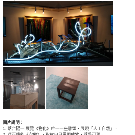
圖片說明
：
1. 落合陽一 展覽《物化》唯一一座雕塑，展現「人工自然」。
2. 馮正權的《空做》，取材自日常現成物，感覺可親。