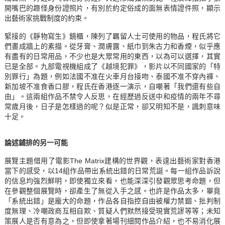
開嘴巴的趣怪身份證照片，有別於約定俗成的面無表情證件照，顯示
出藝術家挑戰制度的約束。
緊接的《靜物寫生》鏡櫃，陳列了羈留人士可使用的物品，程氏將它
們畫成牆上的素描。從牙膏、潤膚露、紙巾到朱古力和香煙，似乎應
有盡有的日常用品，不少也是大眾常用的東西，以為可以選擇，其實
已是全部。九部電視機組成了《越境犯罪》，影片以不同國家的「特
別罪行」為題，例如法國不准在火車月台接吻、泰國不准不穿內褲、
新加坡不准食香口膠，程氏在香港逐一演示，自嘲著「我們還有些自
由」。這兩組作品不禁令人反思，在經歷過反送中和疫情的兩年不尋
常歲月後，日子是怎樣過的呢？似是正常，卻又明知不是，諷刺意味
十足。
論述鋪排的另一可能
展覽主題借用了電影The Matrix建構的世界觀，表達出藝術家對香港
當下的感受，以14組作品帶出系統出錯的日常荒誕。每一組作品訴說
的信息均強烈鮮明，即使獨立來看，也能深深引發觀眾思考命題，但
在參觀整個展覽時，卻產生了無從入手之感。也許是作品太多，畢竟
「系統出錯」是龐大的命題，作品各自指控自由被權力禁錮、批判制
度無理、冷嘲政商互相自欺、質疑人們默然接受現實荒謬等等；未知
策展人是否有意為之，但即使拿著場刊細閱作品介紹，也不易消化展