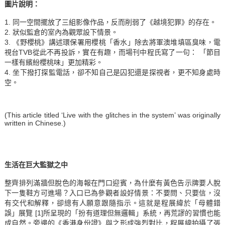
圖片說明：
1. 同一空間擺放了三組影像作品，反而削弱了《越境犯罪》的存在。
2. 狀似監倉的室內為觀眾設下情景。
3. 《野櫻桃》講述環保署用櫻桃「香水」除去將軍澳堆填區臭味，電
視台TVB從此不再投訴，實在有趣，而場刊中程氏寫了一句： 「節目
一樣有繽紛櫻桃味」更加精彩。
4. 坐下撥打探監電話，卻不知自己是囚犯還是探視者，更不知身處時
空。
(This article titled ‘Live with the glitches in the system’ was originally
written in Chinese.)
生活在巨大監獄之中
整齊排列滿牆但脫色的海報在門口迎賓，為什麼有黃色告示牌要人脫
下一隻鞋方可進場？入口已為參觀者設好情景：不要問、只要信，沒
有交代和解釋，卻總有人願意跟隨指示。這就是程展緯於「母體錯
誤」展覽 [1]所呈現的「扮有道理但無邏輯」系統，再荒謬的習慣也能
成自然。旁邊的《香港身份證》與之形成強烈對比，程展緯拍攝了張