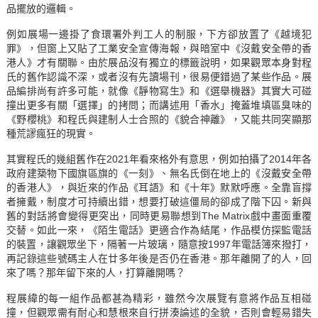
品擺放的邏輯。
例如展場一邊掛了食環署外判工人的制服，下方卻放置了《越境犯
罪》，但窗上又貼了工業安全宣傳海報，與暗室中《沒戴安全帶的香
港人》才有關聯。由於展品沒有獨立的標籤說明，如果觀眾本身對程
氏的舊作認識不深，或者沒有先讀場刊，很易便錯過了某些作品。展
品編排尚有許多可能，就像《靜物寫生》和《選舉機器》其實大可碰
撞出更多有關「選擇」的拷問；而講述用「香水」掩蓋堆填區臭味的
《野櫻桃》和程氏與建制人士合照的《貌合神離》，又能共同突顯那
種荒謬瘋狂的現實。
其實程氏的幾組舊作在2021年看來格外有意思，例如拍攝了2014年各
政府建築物下國旗區旗的《一刻》、無名氏倒在地上的《沒戴安全帶
的香港人》，與近來的作品《耳語》和《十年》默默呼應。全靠盲撐
者擁戴，制度才可持續出錯，想要打破這僵局的卻成了階下囚。新與
舊的對話將會變得更突出，同時更易聯想到The Matrix戲中畫面重覆
交替。如此一來，《陌生電話》更適合作為結尾，作品模仿探監電話
的裝置，讓觀眾坐下，隔著一片玻璃，隨意按1997年電話簿來撥打，
再記錄這些號碼主人在廿多年後是否仍在香港。那年離開了的人，回
來了嗎？那年留下來的人，打算離開嗎？
程展緯的每一組作品都甚為精彩，雖然今次展覽有意將作品互相碰
撞，但觀眾需有耐心和慧根來自行拼湊論述的全貌，否則會輕易錯失